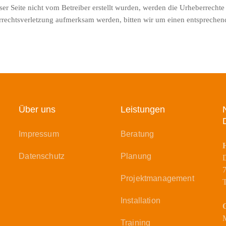
er Seite nicht vom Betreiber erstellt wurden, werden die Urheberrechte 
berrechtsverletzung aufmerksam werden, bitten wir um einen entsprech
Über uns
Leistungen
Impressum
Beratung
Datenschutz
Planung
D
Projektmanagement
T
Installation
O
Training