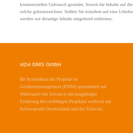
kommerziellen Gebrauch gestattet. Soweit die Inhalte auf dies
solche gekennzeichnet. Sollten Sie trotzdem auf eine Urhe
werden wir derartige Inhalte umgehend entfernen.
vi2vi GMS GmbH
Ihr Systemhaus für Projekte im
Gefahrenmanagement (PSIM) spezialisiert auf
WinGuard von Advancis mit langjähriger
Erfahrung bei vielfältigen Projekten weltweit mit
Schwerpunkt Deutschland und der Schweiz.