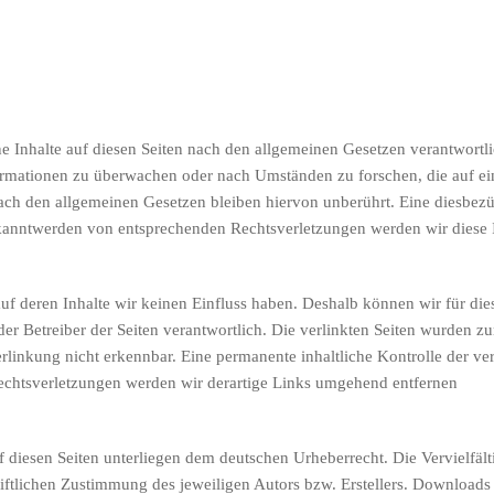
e Inhalte auf diesen Seiten nach den allgemeinen Gesetzen verantwortli
nformationen zu überwachen oder nach Umständen zu forschen, die auf ei
h den allgemeinen Gesetzen bleiben hiervon unberührt. Eine diesbezüg
ekanntwerden von entsprechenden Rechtsverletzungen werden wir diese
auf deren Inhalte wir keinen Einfluss haben. Deshalb können wir für d
r oder Betreiber der Seiten verantwortlich. Die verlinkten Seiten wurde
rlinkung nicht erkennbar. Eine permanente inhaltliche Kontrolle der ver
echtsverletzungen werden wir derartige Links umgehend entfernen
uf diesen Seiten unterliegen dem deutschen Urheberrecht. Die Vervielfä
ftlichen Zustimmung des jeweiligen Autors bzw. Erstellers. Downloads u