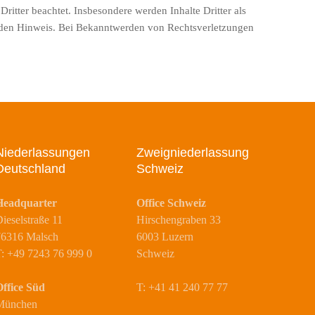
Dritter beachtet. Insbesondere werden Inhalte Dritter als
enden Hinweis. Bei Bekanntwerden von Rechtsverletzungen
Niederlassungen
Zweigniederlassung
Deutschland
Schweiz
Headquarter
Office Schweiz
ieselstraße 11
Hirschengraben 33
76316 Malsch
6003 Luzern
: +49 7243 76 999 0
Schweiz
ffice Süd
T: +41 41 240 77 77
München