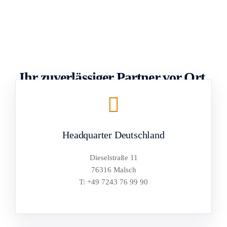
Ihr zuverlässiger Partner vor Ort.
Mit unserem Hauptsitz in Ettlingen und den weiteren
Standorten in Deutschland sowie der Zweigniederlassung
in der Schweiz können wir blitzschnell in ganz Europa und
Headquarter Deutschland
weltweit agieren.
Dieselstraße 11
76316 Malsch
T: +49 7243 76 99 90