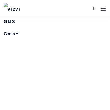
Standorte
Mit unserer Zentrale in Malsch und den weiteren
Standorten
in der Region Braunschweig, München
sowie der Schweiz sind wir immer nah an unseren
Kunden.