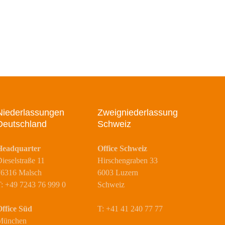
Niederlassungen
Zweigniederlassung
Deutschland
Schweiz
Headquarter
Office Schweiz
ieselstraße 11
Hirschengraben 33
76316 Malsch
6003 Luzern
: +49 7243 76 999 0
Schweiz
ffice Süd
T: +41 41 240 77 77
München