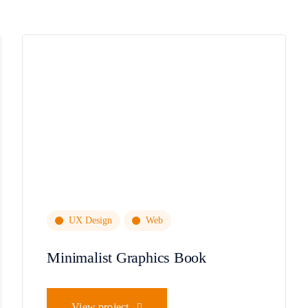
UX Design
Web
Minimalist Graphics Book
View project