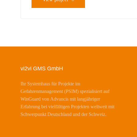
vi2vi GMS GmbH
Ihr Systemhaus für Projekte im
Gefahrenmanagement (PSIM) spezialisiert auf
WinGuard von Advancis mit langjähriger
Erfahrung bei vielfältigen Projekten weltweit mit
Schwerpunkt Deutschland und der Schweiz.