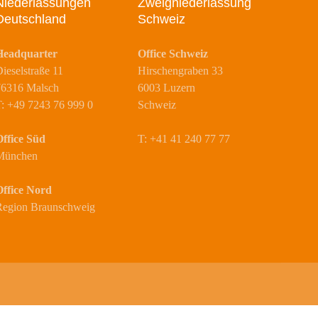
Niederlassungen
Zweigniederlassung
Deutschland
Schweiz
Headquarter
Office Schweiz
ieselstraße 11
Hirschengraben 33
76316 Malsch
6003 Luzern
: +49 7243 76 999 0
Schweiz
ffice Süd
T: +41 41 240 77 77
München
ffice Nord
Region Braunschweig